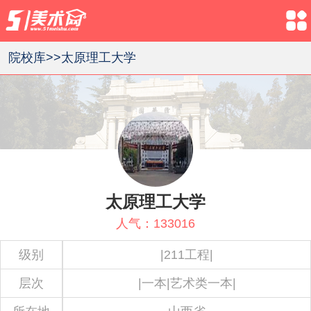
院校库>>
太原理工大学
太原理工大学
人气：
133016
级别
|211工程|
层次
|一本|艺术类一本|