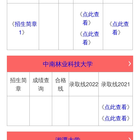
《
点此查
看
》
《
招生简章
《
点此查
1
》
看
》
《
点此查
看
》
中南林业科技大学
招生简
成绩查
合格
录取线2022
录取线2021
章
询
线
《
点此查看
》
《
点此查看
》
湘潭大学