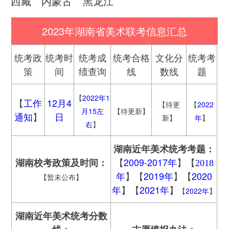
西藏
内蒙古
黑龙江
2023年湖南省美术联考信息汇总
统考政
统考时
统考成
统考合格
文化分
统考考
策
间
绩查询
线
数线
题
【
2022年1
【
工作
12月4
【待更
【
2022
月15左
【待更新】
通知
】
日
新】
年
】
右
】
湖南
近年美术统考考题：
【
2009-2017年
】【
湖南
校考政策及时间：
2018
】【
2019年
】【
2020
【暂未公布】
年
年
】【
2021年
】
【
2022年
】
湖南
近年美术统考分数