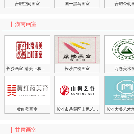
合肥空间画室
国一黑马画室
合肥今朝
湖南画室
长沙画室-清美上和画室（湖
长沙层楼画室
万卷美术
黄红蓝画室
长沙市岳麓区山枫艺谷艺术
长沙大美艺术
甘肃画室