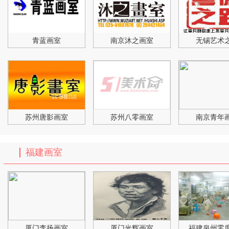
青蓝画室
南京沐之画室
无锡艺术
苏州唐影画室
苏州八零画室
南京青年
福建画室
厦门李扬画室
厦门光辉画室
福建泉州零