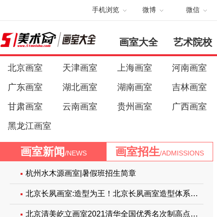
网站导航
官方APP
手机浏览
微博
微信
画室大全
艺术院校
北京画室
天津画室
上海画室
河南画室
广东画室
湖北画室
湖南画室
吉林画室
甘肃画室
云南画室
贵州画室
广西画室
黑龙江画室
画室新闻
画室招生
/NEWS
/ADMISSIONS
杭州水木源画室|暑假班招生简章
北京长夙画室:造型为王！北京长夙画室造型体系招生简章
北京清美屹立画室2021清华全国优秀名次制高点！三状元、七榜眼、两探花！考清华来屹立！