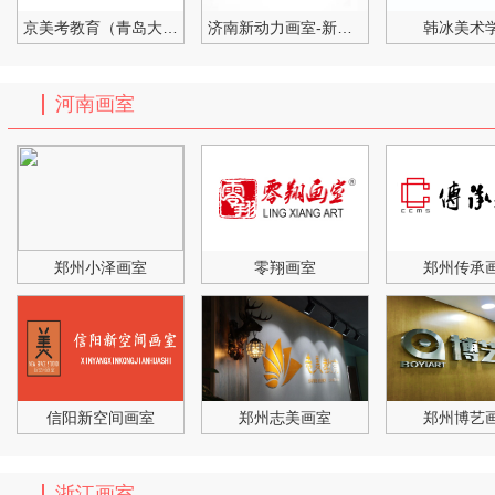
北京清美屹立画室作品
杭州山水行画室艾鹏
京美考教育（青岛大象校区
济南新动力画室-新动力艺术
韩冰美术
专题库
彩作品集<二>
河南画室
郑州小泽画室
零翔画室
郑州传承
信阳新空间画室
郑州志美画室
郑州博艺
浙江画室