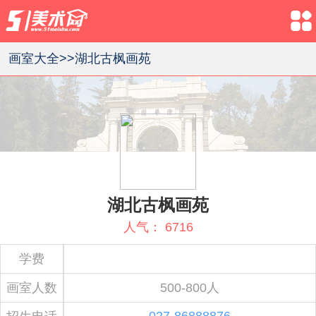
画室大全>>
湖北古枫画苑
湖北古枫画苑
人气：
6716
学费
画室人数
500-800人
027-86888876