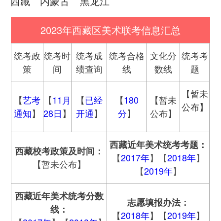
西藏
内蒙古
黑龙江
2023年西藏区美术联考信息汇总
统考政
统考时
统考成
统考合格
文化分
统考考
策
间
绩查询
线
数线
题
【暂未
【
艺考
【
11月
【
已经
【
180
【暂未
公布】
通知
】
28日
】
开通
】
分
】
公布】
西藏
近年美术统考考题：
西藏
校考政策及时间：
2017年
2018年
【
】【
】
【暂未公布】
2019年
【
】
西藏
近年美术统考分数
志愿填报办法：
线：
【
2018年
】【
2019年
】