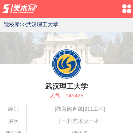
院校库>>
武汉理工大学
武汉理工大学
人气：
149426
级别
|教育部直属|211工程|
层次
|一本|艺术类一本|