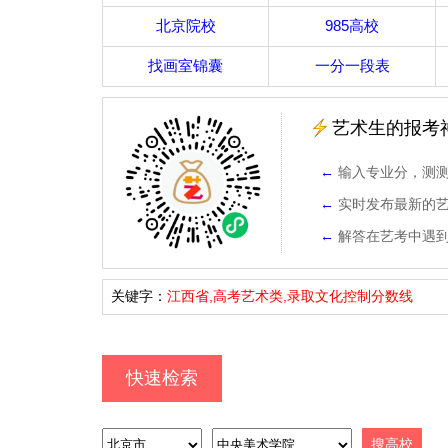
北京院校
985高校
找画室锦囊
一分一段表
艺术生的报考
←
输入专业分，测
←
实时发布最新的
←
解答在艺考中遇
关键字：
江西省,高考艺术类,录取文化控制分数线
快速检索