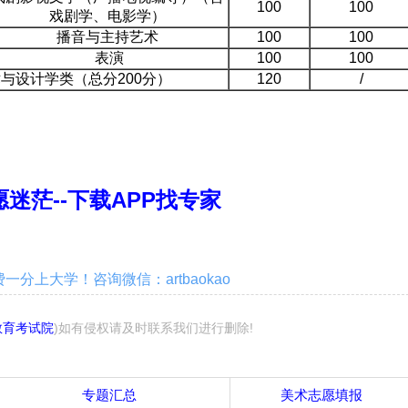
100
100
戏剧学、电影学）
播音与主持艺术
100
100
表演
100
100
与设计学类（总分200分）
120
/
迷茫--下载APP找专家
分上大学！咨询微信：artbaokao
教育考试院
)如有侵权请及时联系我们进行删除!
专题汇总
美术志愿填报