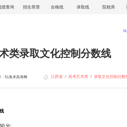
成绩查询
招生简章
合格线
录取线
院校库
艺术类录取文化控制分数线
江西省
/
高考艺术类
/
录取文化控制分数
理：
51美术高考网
线
 分;