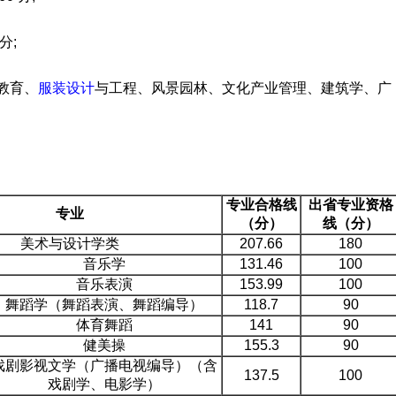
分;
教育、
服装设计
与工程、风景园林、文化产业管理、建筑学、广
专业合格线
出省专业资格
专业
（分）
线（分）
美术与设计学类
207.66
180
音乐学
131.46
100
音乐表演
153.99
100
舞蹈学（舞蹈表演、舞蹈编导）
118.7
90
体育舞蹈
141
90
健美操
155.3
90
戏剧影视文学（广播电视编导）（含
137.5
100
戏剧学、电影学）