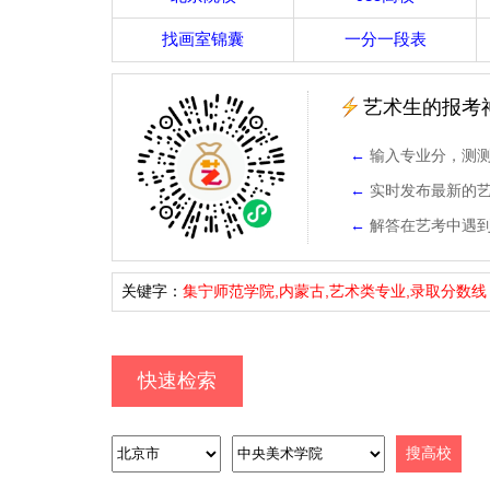
找画室锦囊
一分一段表
艺术生的报考
←
输入专业分，测
←
实时发布最新的
←
解答在艺考中遇
关键字：
集宁师范学院,内蒙古,艺术类专业,录取分数线
快速检索