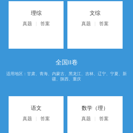
理综
文综
真题
|
答案
真题
|
答案
全国II卷
适用地区：甘肃、青海、内蒙古、黑龙江、吉林、辽宁、宁夏、新
疆、陕西、重庆
语文
数学（理）
真题
|
答案
真题
|
答案